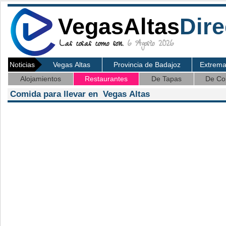
VegasAltas
Dire
Las cosas como son.
6 Agosto 2026
Noticias
Vegas Altas
Provincia de Badajoz
Extrem
Alojamientos
Restaurantes
De Tapas
De Co
Comida para llevar en Vegas Altas