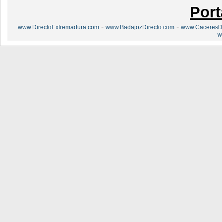
Port
-
-
www.DirectoExtremadura.com
www.BadajozDirecto.com
www.CaceresDi
w